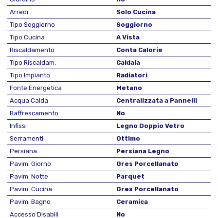
Arredi
Solo Cucina
Tipo Soggiorno
Soggiorno
Tipo Cucina
A Vista
Riscaldamento
Conta Calorie
Tipo Riscaldam.
Caldaia
Tipo Impianto
Radiatori
Fonte Energetica
Metano
Acqua Calda
Centralizzata a Pannelli
Raffrescamento
No
Infissi
Legno Doppio Vetro
Serramenti
Ottimo
Persiana
Persiana Legno
Pavim. Giorno
Gres Porcellanato
Pavim. Notte
Parquet
Pavim. Cucina
Gres Porcellanato
Pavim. Bagno
Ceramica
Accesso Disabili
No