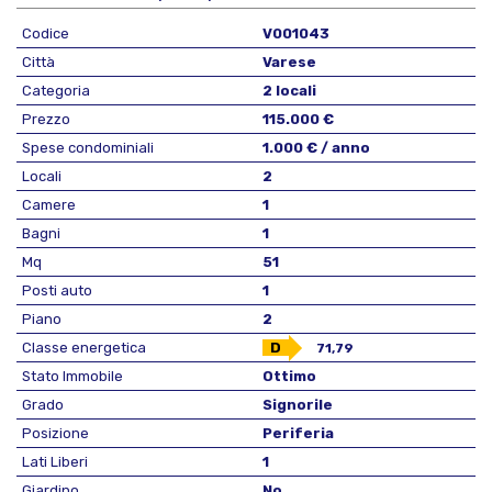
Codice
V001043
Città
Varese
Categoria
2 locali
Prezzo
115.000 €
Spese condominiali
1.000 € / anno
Locali
2
Camere
1
Bagni
1
Mq
51
Posti auto
1
Piano
2
Classe energetica
D
71,79
Stato Immobile
Ottimo
Grado
Signorile
Posizione
Periferia
Lati Liberi
1
Giardino
No