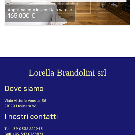
Appartamento in vendita a Varese
165.000 €
Lorella Brandolini srl
Dove siamo
Viale Vittorio Veneto, 35
21020 Luvinate VA
I nostri contatti
Tel. +39 0332 222945
Cell. +39 347 0768874