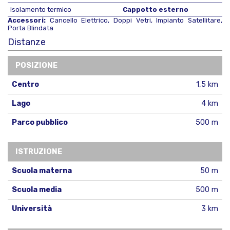
Isolamento termico
Cappotto esterno
Accessori:
Cancello Elettrico, Doppi Vetri, Impianto Satellitare,
Porta Blindata
Distanze
POSIZIONE
Centro
1,5 km
Lago
4 km
Parco pubblico
500 m
ISTRUZIONE
Scuola materna
50 m
Scuola media
500 m
Università
3 km