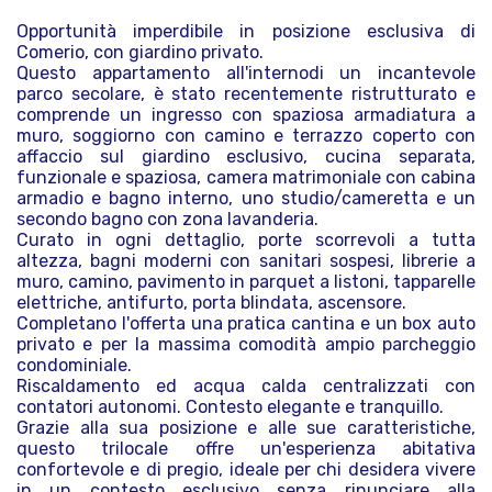
Opportunità imperdibile in posizione esclusiva di
Comerio, con giardino privato.
Questo appartamento all'internodi un incantevole
parco secolare, è stato recentemente ristrutturato e
comprende un ingresso con spaziosa armadiatura a
muro, soggiorno con camino e terrazzo coperto con
affaccio sul giardino esclusivo, cucina separata,
funzionale e spaziosa, camera matrimoniale con cabina
armadio e bagno interno, uno studio/cameretta e un
secondo bagno con zona lavanderia.
Curato in ogni dettaglio, porte scorrevoli a tutta
altezza, bagni moderni con sanitari sospesi, librerie a
muro, camino, pavimento in parquet a listoni, tapparelle
elettriche, antifurto, porta blindata, ascensore.
Completano l'offerta una pratica cantina e un box auto
privato e per la massima comodità ampio parcheggio
condominiale.
Riscaldamento ed acqua calda centralizzati con
contatori autonomi. Contesto elegante e tranquillo.
Grazie alla sua posizione e alle sue caratteristiche,
questo trilocale offre un'esperienza abitativa
confortevole e di pregio, ideale per chi desidera vivere
in un contesto esclusivo senza rinunciare alla