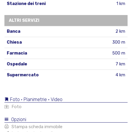
Stazione dei treni
1 km
ALTRI SERVIZI
Banca
2 km
Chiesa
300 m
Farmacia
500 m
Ospedale
7 km
Supermercato
4 km
Foto • Planimetrie • Video
Foto
Opzioni
Stampa scheda immobile