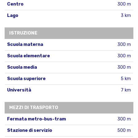
Centro
300 m
Lago
3 km
ISTRUZIONE
Scuola materna
300 m
Scuola elementare
300 m
Scuola media
300 m
Scuola superiore
5 km
Università
7 km
MEZZI DI TRASPORTO
Fermata metro-bus-tram
300 m
Stazione di servizio
500 m